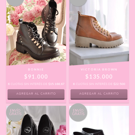
VICTORIA BROWN
BONNIE
$135.000
$91.000
6
CUOTAS SIN INTERÉS DE
$22.500
6
CUOTAS SIN INTERÉS DE
$15.166,67
AGREGAR AL CARRITO
AGREGAR AL CARRITO
ENVÍO
ENVÍO
GRATIS
GRATIS