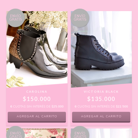
ENVÍO
ENVÍO
GRATIS
GRATIS
CAROLINA
VICTORIA BLACK
$150.000
$135.000
6
CUOTAS SIN INTERÉS DE
$25.000
6
CUOTAS SIN INTERÉS DE
$22.500
AGREGAR AL CARRITO
AGREGAR AL CARRITO
ENVÍO
ENVÍO
GRATIS
GRATIS