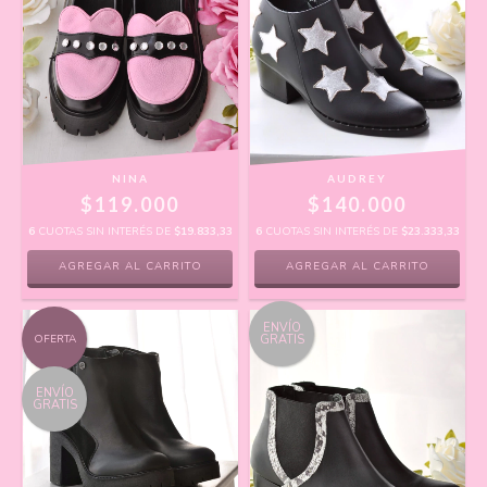
AUDREY
NINA
$140.000
$119.000
6
CUOTAS SIN INTERÉS DE
$23.333,33
6
CUOTAS SIN INTERÉS DE
$19.833,33
AGREGAR AL CARRITO
AGREGAR AL CARRITO
ENVÍO
OFERTA
GRATIS
ENVÍO
GRATIS