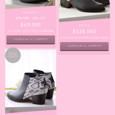
DONATA
$90.000
30
% OFF
$63.000
GRACE
$128.000
6
CUOTAS SIN INTERÉS DE
$10.500
6
CUOTAS SIN INTERÉS DE
$21.333,33
AGREGAR AL CARRITO
AGREGAR AL CARRITO
ENVÍO
GRATIS